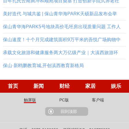
百年孔氏云南腾冲和顺苑项目奠基 打造创新学院式养老社
美好迭代 与城共鉴 | 保山青华海PARK天硕新品发布会举
保山青华海PARK5号地块高价毛坯房出现质量问题 工作人
保山速度！十个月完成建筑面积9万平米的吾悦广场购物中
承载文化旅游和健康服务两大万亿级产业｜大滇西旅游环
保山·新鸥鹏教育城,开创滇西教育新格局
首页
新闻
财经
家居
娱乐
触屏版
PC版
客户端
回到顶部