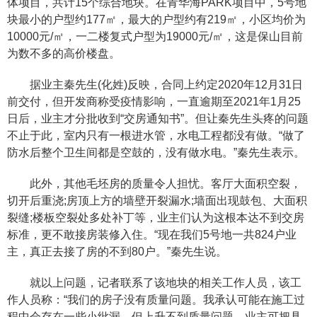
体项目，共计15个综合地块。在青华海PARK项目中，5号地
块最小的户型约177㎡，最大的户型约有219㎡，小区均价为
10000元/㎡，一二楼复式户型为19000元/㎡，这是保山目前
为数不多的高价楼盘。
据业主秦先生(化姓)反映，合同上约定2020年12月31日
前交付，但开发商称受疫情影响，一直逾期至2021年1月25
日后，业主才分批收到“交房通知书”。但让秦先生头疼的问题
不止于此，室内只有一根进水管，水电工程都没有做。“做了
防水后整个卫生间都是空鼓的，没有做水电。”秦先生表示。
此外，其他毛坯房的质量令人担忧。客厅大面积空裂，
切开后重浇;房顶上方的墙壁开裂漏水;墙面出现鼓包、大面积
裂缝;楼板空裂处多处补丁等，业主们认为这根本达不到交房
标准，更不敢接房装修入住。“现在我们5号地一共824户业
主，真正去接了房的不到80户。”秦先生说。
就以上问题，记者联系了该地块的相关工作人员，该工
作人员称：“我们的房子没有质量问题。我承认可能在施工过
程中会存在一些小纰漏，但上升不到质量问题。业主可把具