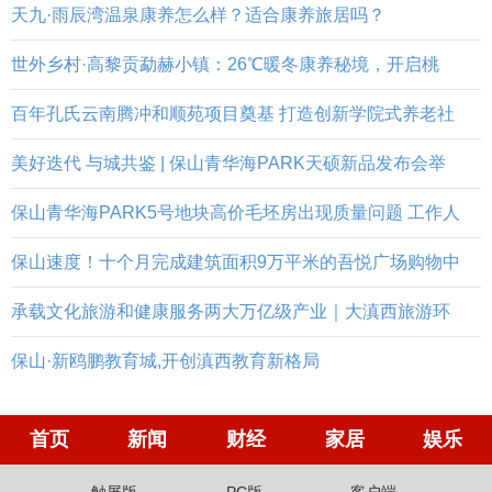
天九·雨辰湾温泉康养怎么样？适合康养旅居吗？
世外乡村·高黎贡勐赫小镇：26℃暖冬康养秘境，开启桃
百年孔氏云南腾冲和顺苑项目奠基 打造创新学院式养老社
美好迭代 与城共鉴 | 保山青华海PARK天硕新品发布会举
保山青华海PARK5号地块高价毛坯房出现质量问题 工作人
保山速度！十个月完成建筑面积9万平米的吾悦广场购物中
承载文化旅游和健康服务两大万亿级产业｜大滇西旅游环
保山·新鸥鹏教育城,开创滇西教育新格局
首页
新闻
财经
家居
娱乐