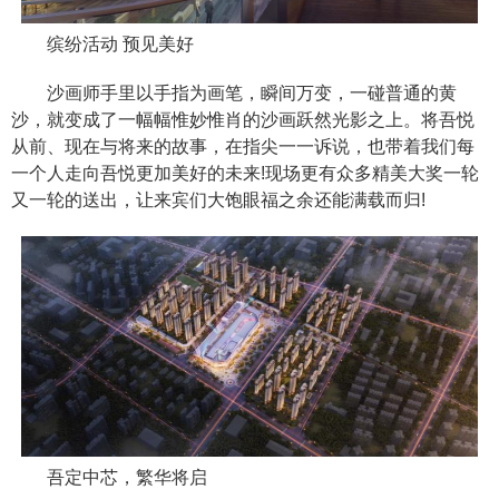
缤纷活动 预见美好
沙画师手里以手指为画笔，瞬间万变，一碰普通的黄
沙，就变成了一幅幅惟妙惟肖的沙画跃然光影之上。将吾悦
从前、现在与将来的故事，在指尖一一诉说，也带着我们每
一个人走向吾悦更加美好的未来!现场更有众多精美大奖一轮
又一轮的送出，让来宾们大饱眼福之余还能满载而归!
吾定中芯，繁华将启