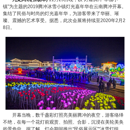
镇”为主题的2019腾冲冰雪小镇灯光嘉年华在云南腾冲开幕。
集结了民俗与时尚的灯光嘉年华，为游客带来了华丽、璀
璨、震撼的艺术享受。据悉，此次会展将持续至2020年2月2
8日。
开幕当晚，数千盏彩灯照亮美丽腾冲的夜空，游客络绎
不绝，在每一个花灯前观赏、拍照、合影，沉浸在美轮美奂
的景色中。据了解，灯会期间推出“民俗展示区”“冰雪灯组