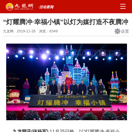
·活动要闻
“灯耀腾冲·幸福小镇”以灯为媒打造不夜腾冲
设置
九龙网
2019-11-26
浏览：
6349
九
龙网讯(张杨军)
11月25日晚，以“灯耀腾冲·幸福小